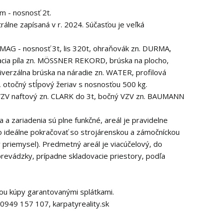
m - nosnosť 2t.
rálne zapísaná v r. 2024. Súčasťou je veľká
EMAG - nosnosť 3t, lis 320t, ohraňovák zn. DURMA,
vacia píla zn. MÖSSNER REKORD, brúska na plocho,
niverzálna brúska na náradie zn. WATER, profilová
, otočný stĺpový žeriav s nosnosťou 500 kg.
 VZV naftový zn. CLARK do 3t, bočný VZV zn. BAUMANN
 a zariadenia sú plne funkčné, areál je pravidelne
o ideálne pokračovať so strojárenskou a zámočníckou
priemysel). Predmetný areál je viacúčelový, do
prevádzky, prípadne skladovacie priestory, podľa
ou kúpy garantovanými splátkami.
0949 157 107, karpatyreality.sk