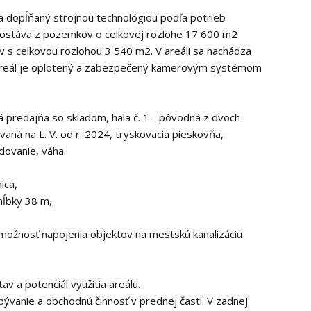
a dopĺňaný strojnou technológiou podľa potrieb
ozostáva z pozemkov o celkovej rozlohe 17 600 m2
v s celkovou rozlohou 3 540 m2. V areáli sa nachádza
. Areál je oplotený a zabezpečený kamerovým systémom
 predajňa so skladom, hala č. 1 - pôvodná z dvoch
vaná na L. V. od r. 2024, tryskovacia pieskovňa,
dovanie, váha.
ica,
hĺbky 38 m,
e možnosť napojenia objektov na mestskú kanalizáciu
 a potenciál využitia areálu.
vanie a obchodnú činnosť v prednej časti. V zadnej