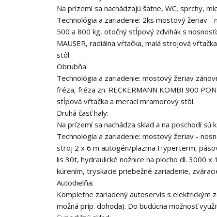
Na prízemí sa nachádzajú šatne, WC, sprchy, mie
Technológia a zariadenie: 2ks mostový žeriav -
500 a 800 kg, otočný stĺpový zdvihák s nosnosťou
MAUSER, radiálna vŕtačka, malá strojová vŕtačka
stôl.
Obrubňa:
Technológia a zariadenie: mostový žeriav záno
fréza, fréza zn. RECKERMANN KOMBI 900 PONY, 
stĺpová vŕtačka a merací mramorový stôl.
Druhá časť haly:
Na prízemí sa nachádza sklad a na poschodí sú k
Technológia a zariadenie: mostový žeriav - nosn
stroj 2 x 6 m autogén/plazma Hyperterm, pásov
lis 30t, hydraulické nožnice na plocho dl. 3000 x
kúrením, tryskacie priebežné zariadenie, zváraci
Autodielňa:
Kompletne zariadený autoservis s elektrickým z
možná príp. dohoda). Do budúcna možnosť využiti