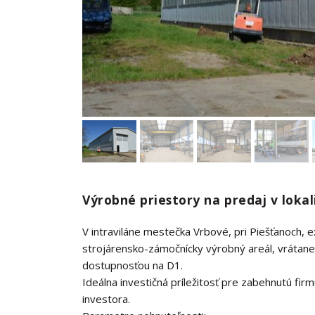
Výrobné priestory na predaj v loka
V intraviláne mestečka Vrbové, pri Piešťanoch,
strojárensko-zámočnícky výrobný areál, vrátane
dostupnosťou na D1.
Ideálna investičná príležitosť pre zabehnutú fir
investora.