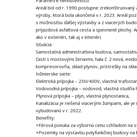
Parametre nehnuteľnosti:
Areál bol od r. 1990 postupne zrekonštruovaný 
výroby, ktorá bola ukončená v r. 2023. Areál p
s možnosťou ďalšej výstavby a z viacerých budo
príjazdová asfaltová cesta a spevnené plochy
ako v exteriéri, tak aj v interiéri.
Situácia:
Samostatná administratívna budova, samostatná
častí s mostovými žeriavmi, hala č. 2 nová, evido
kompresorovňa, sklad plynov, prístrešky na skla
Inžinierske siete:
Elektrická prípojka – 230/400V, vlastná trafostan
Vodovodná prípojka – vodovod, vlastná studňa 
Plynová prípojka – plyn, vlastná plynostanica,
Kanalizácia je riešená viacerými žumpami, ale j
vybudovanú v r. 2022.
Benefity:
+Férová ponuka za výbornú cenu vzhľadom na stav
+Pozemky na výstavbu polyfunkčnej budovy na bý