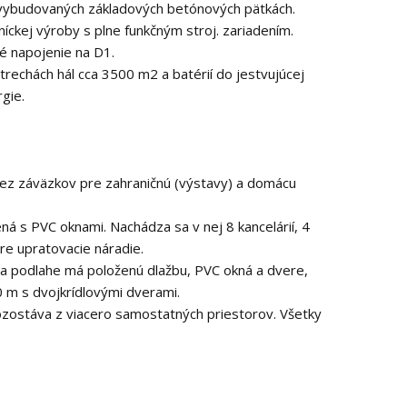
už vybudovaných základových betónových pätkách.
ckej výroby s plne funkčným stroj. zariadením.
é napojenie na D1.
rechách hál cca 3500 m2 a batérií do jestvujúcej
gie.
bez záväzkov pre zahraničnú (výstavy) a domácu
ná s PVC oknami. Nachádza sa v nej 8 kancelárií, 4
re upratovacie náradie.
na podlahe má položenú dlažbu, PVC okná a dvere,
30 m s dvojkrídlovými dverami.
Pozostáva z viacero samostatných priestorov. Všetky