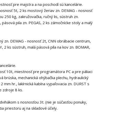
stnosť pre majstra a na poschodí sú kancelárie.
 nosnosť 5t, 2 ks mostový žeriav zn. DEMAG - nosnosť
 250 kg, zakružovačka, ručný lis, sústruh zn.
, pásová pila zn. PEGAS, 2 ks zámočnícke stoly a malý
vný zn. DEMAG - nosnosť 2t, CNN obrábacie centrum,
2 ks sústruh, malá pásová píla na kov zn. BOMAR,
ancelárie.
osť 10t, miestnosť pre programátora PC a pre páliaci
á brúska, mechanická ohýbačka plechu, hydraulický
 12 mm hr., lakírnická kabína vypaľovacia zn. DURST s
e zdroje 8 ks.
dvihákom s nosnosťou 3t. (nie je súčasťou ponuky,
a priestoru aj na skladové účely.