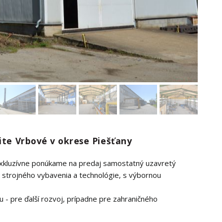
lite Vrbové v okrese Piešťany
 exkluzívne ponúkame na predaj samostatný uzavretý
 strojného vybavenia a technológie, s výbornou
mu - pre ďalší rozvoj, prípadne pre zahraničného