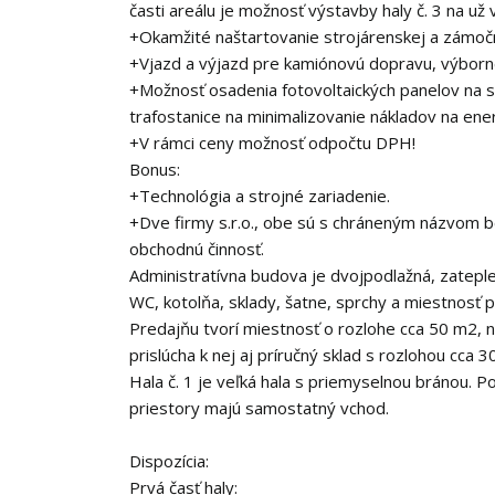
časti areálu je možnosť výstavby haly č. 3 na 
+Okamžité naštartovanie strojárenskej a zámoční
+Vjazd a výjazd pre kamiónovú dopravu, výborn
+Možnosť osadenia fotovoltaických panelov na st
trafostanice na minimalizovanie nákladov na ener
+V rámci ceny možnosť odpočtu DPH!
Bonus:
+Technológia a strojné zariadenie.
+Dve firmy s.r.o., obe sú s chráneným názvom 
obchodnú činnosť.
Administratívna budova je dvojpodlažná, zateple
WC, kotolňa, sklady, šatne, sprchy a miestnosť p
Predajňu tvorí miestnosť o rozlohe cca 50 m2, 
prislúcha k nej aj príručný sklad s rozlohou cca 
Hala č. 1 je veľká hala s priemyselnou bránou. 
priestory majú samostatný vchod.
Dispozícia:
Prvá časť haly: