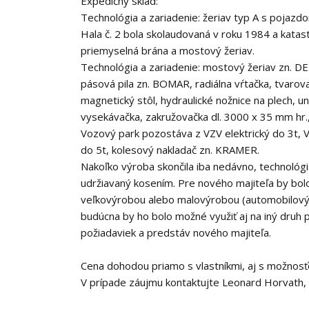
Expedičný sklad:
Technológia a zariadenie: žeriav typ A s pojazdo
Hala č. 2 bola skolaudovaná v roku 1984 a katast
priemyselná brána a mostový žeriav.
Technológia a zariadenie: mostový žeriav zn. D
pásová pila zn. BOMAR, radiálna vŕtačka, tvaro
magnetický stôl, hydraulické nožnice na plech, u
vysekávačka, zakružovačka dl. 3000 x 35 mm hr.
Vozový park pozostáva z VZV elektrický do 3t,
do 5t, kolesový nakladač zn. KRAMER.
Nakoľko výroba skončila iba nedávno, technológia
udržiavaný kosením. Pre nového majiteľa by bol
veľkovýrobou alebo malovýrobou (automobilový 
budúcna by ho bolo možné využiť aj na iný druh 
požiadaviek a predstáv nového majiteľa.
Cena dohodou priamo s vlastníkmi, aj s možnosť
V prípade záujmu kontaktujte Leonard Horvath, 