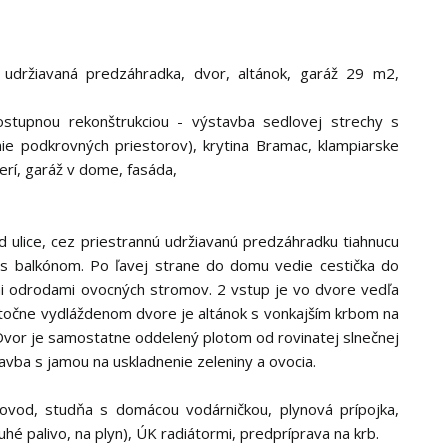
, udržiavaná predzáhradka, dvor, altánok, garáž 29 m2,
stupnou rekonštrukciou - výstavba sedlovej strechy s
e podkrovných priestorov), krytina Bramac, klampiarske
erí, garáž v dome, fasáda,
ulice, cez priestrannú udržiavanú predzáhradku tiahnucu
. s balkónom. Po ľavej strane do domu vedie cestička do
mi odrodami ovocných stromov. 2 vstup je vo dvore vedľa
stočne vydláždenom dvore je altánok s vonkajším krbom na
 Dvor je samostatne oddelený plotom od rovinatej slnečnej
vba s jamou na uskladnenie zeleniny a ovocia.
dovod, studňa s domácou vodárničkou, plynová prípojka,
uhé palivo, na plyn), ÚK radiátormi, predpríprava na krb.