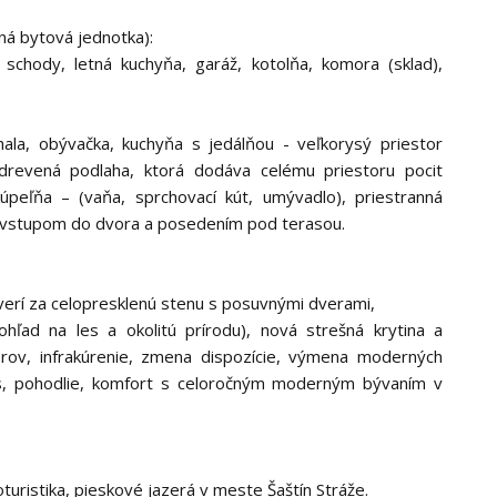
tná bytová jednotka):
schody, letná kuchyňa, garáž, kotolňa, komora (sklad),
ala, obývačka, kuchyňa s jedálňou - veľkorysý priestor
drevená podlaha, ktorá dodáva celému priestoru pocit
úpeľňa – (vaňa, sprchovací kút, umývadlo), priestranná
so vstupom do dvora a posedením pod terasou.
erí za celopresklenú stenu s posuvnými dverami,
hľad na les a okolitú prírodu), nová strešná krytina a
orov, infrakúrenie, zmena dispozície, výmena moderných
xus, pohodlie, komfort s celoročným moderným bývaním v
loturistika, pieskové jazerá v meste Šaštín Stráže.