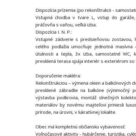
Dispozícia prízemia (po rekonštrukcii - samosta
Vstupná chodba v tvare L, vstup do garáže, 
práčovňa s vaňou, veľká izba.
Dispozícia I. N. P.:
Vstupné zádverie s predsieňovou zostavou, h
celého podlažia umocňuje jednotná masívna 
útulnosti a tepla, 3x izba, samostatné WC, k
presklená terasa spája interiér s exteriérom 
Doporučenie makléra:
Rekonštrukciou – výmena okien a balkónových dv
presklené zábradlie na balkóne (výnimočný po
výstavba podkrovia, montáž slnečných kolekt
materiálov by novému majiteľovi priniesli lu
prírode, na úrovni, v lukratívnej lokalite.
Obec má kompletnú občiansku vybavenosť.
Voľnočasové aktivity - hubárčenie, turistika, cyk