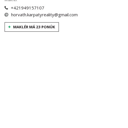
+421949157107
horvath.karpatyreality@gmail.com
MAKLÉR MÁ 23 PONÚK