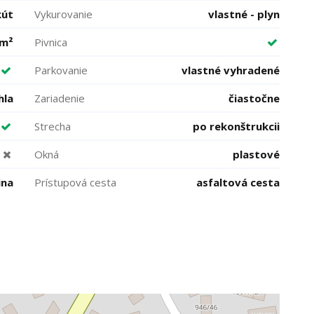
kút
Vykurovanie
vlastné - plyn
 m²
Pivnica
Parkovanie
vlastné vyhradené
hla
Zariadenie
čiastočne
Strecha
po rekonštrukcii
Okná
plastové
ina
Prístupová cesta
asfaltová cesta