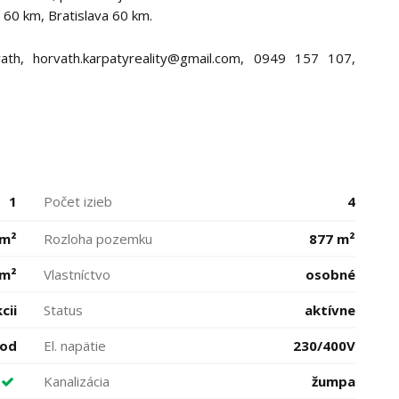
 60 km, Bratislava 60 km.
th, horvath.karpatyreality@gmail.com, 0949 157 107,
1
Počet izieb
4
 m²
Rozloha pozemku
877 m²
 m²
Vlastníctvo
osobné
cii
Status
aktívne
vod
El. napätie
230/400V
Kanalizácia
žumpa