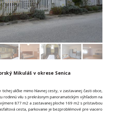
orský Mikuláš v okrese Senica
tichej uličke mimo hlavnej cesty, v zastavanej časti obce,
ku rodinnú vilu s prekrásnym panoramatickým výhľadom na
j výmere 877 m2 a zastavanej ploche 169 m2 s prístavbou
asfaltová cesta, parkovanie je bezproblémové pre viacero