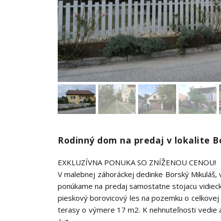
Rodinný dom na predaj v lokalite B
EXKLUZÍVNA PONUKA SO ZNÍŽENOU CENOU!
V malebnej záhoráckej dedinke Borský Mikuláš, v 
ponúkame na predaj samostatne stojacu vidiec
pieskový borovicový les na pozemku o celkove
terasy o výmere 17 m2. K nehnuteľnosti vedie 