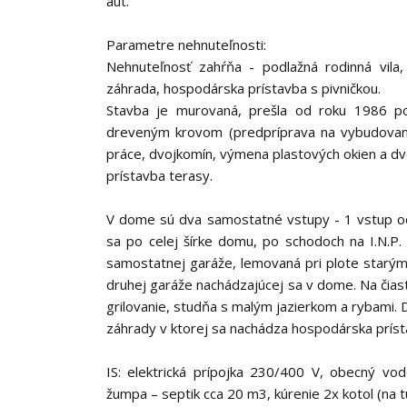
áut.
Parametre nehnuteľnosti:
Nehnuteľnosť zahŕňa - podlažná rodinná vila
záhrada, hospodárska prístavba s pivničkou.
Stavba je murovaná, prešla od roku 1986 po
dreveným krovom (predpríprava na vybudovani
práce, dvojkomín, výmena plastových okien a dv
prístavba terasy.
V dome sú dva samostatné vstupy - 1 vstup od 
sa po celej šírke domu, po schodoch na I.N.P
samostatnej garáže, lemovaná pri plote starý
druhej garáže nachádzajúcej sa v dome. Na čia
grilovanie, studňa s malým jazierkom a rybami.
záhrady v ktorej sa nachádza hospodárska prísta
IS: elektrická prípojka 230/400 V, obecný vo
žumpa – septik cca 20 m3, kúrenie 2x kotol (na t