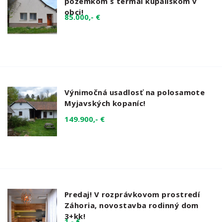
pozemkom s termál kúpaliskom v
obci!
85.000,- €
Výnimočná usadlosť na polosamote
Myjavských kopaníc!
149.900,- €
Predaj! V rozprávkovom prostredí
Záhoria, novostavba rodinný dom
3+kk!
1,- €