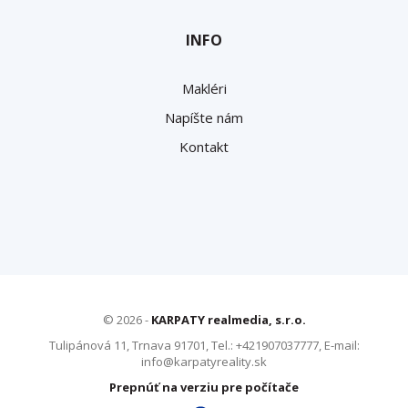
INFO
Makléri
Napíšte nám
Kontakt
© 2026 -
KARPATY realmedia, s.r.o.
Tulipánová 11, Trnava 91701, Tel.: +421907037777, E-mail:
info@karpatyreality.sk
Prepnúť na verziu pre počítače