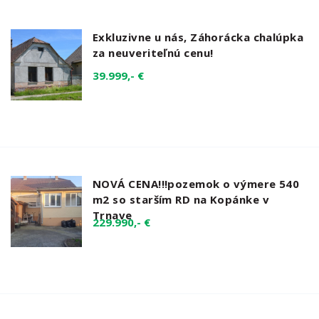
Exkluzivne u nás, Záhorácka chalúpka
za neuveriteľnú cenu!
39.999,- €
NOVÁ CENA!!!pozemok o výmere 540
m2 so starším RD na Kopánke v
Trnave
229.990,- €