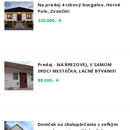
Na predaj 4 izbový bungalov, Horné
Pole, Zvončín!
320.000,- €
Predaj - NA BREZOVEJ, V SAMOM
SRDCI MESTEČKA, LACNÉ BÝVANIE!
88.000,- €
Domček na chalupárčenie s veľkým