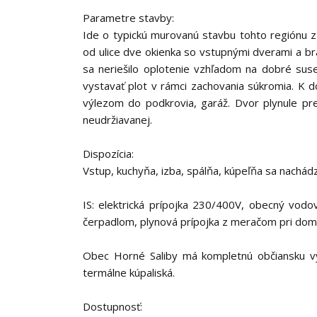
Parametre stavby:
Ide o typickú murovanú stavbu tohto regiónu z
od ulice dve okienka so vstupnými dverami a b
sa neriešilo oplotenie vzhľadom na dobré sus
vystavať plot v rámci zachovania súkromia. K 
výlezom do podkrovia, garáž. Dvor plynule pr
neudržiavanej.
Dispozícia:
Vstup, kuchyňa, izba, spálňa, kúpeľňa sa nachá
IS: elektrická prípojka 230/400V, obecný vodo
čerpadlom, plynová prípojka z meračom pri dome,
Obec Horné Saliby má kompletnú občiansku vy
termálne kúpaliská.
Dostupnosť: