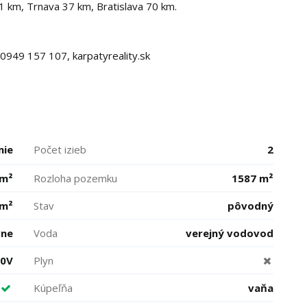
1 km, Trnava 37 km, Bratislava 70 km.
0949 157 107, karpatyreality.sk
mie
Počet izieb
2
 m²
Rozloha pozemku
1587 m²
 m²
Stav
pôvodný
vne
Voda
verejný vodovod
00V
Plyn
Kúpeľňa
vaňa