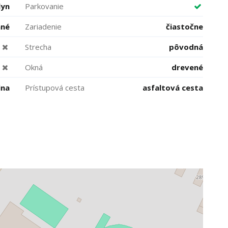
lyn
Parkovanie
ané
Zariadenie
čiastočne
Strecha
pôvodná
Okná
drevené
ina
Prístupová cesta
asfaltová cesta