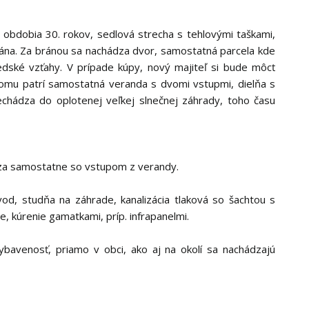
 obdobia 30. rokov, sedlová strecha s tehlovými taškami,
rána. Za bránou sa nachádza dvor, samostatná parcela kde
edské vzťahy. V prípade kúpy, nový majiteľ si bude môcť
domu patrí samostatná veranda s dvomi vstupmi, dielňa s
echádza do oplotenej veľkej slnečnej záhrady, toho času
dza samostatne so vstupom z verandy.
vod, studňa na záhrade, kanalizácia tlaková so šachtou s
 kúrenie gamatkami, príp. infrapanelmi.
bavenosť, priamo v obci, ako aj na okolí sa nachádzajú