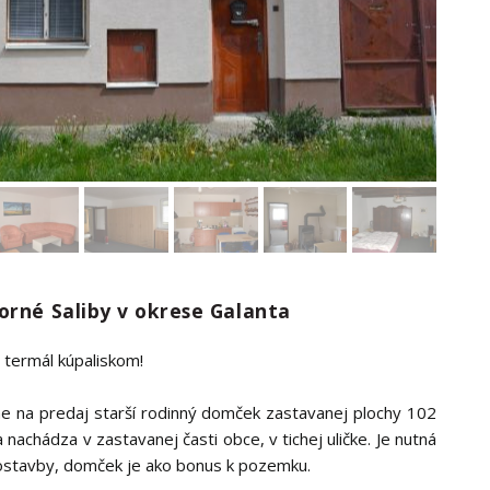
orné Saliby v okrese Galanta
termál kúpaliskom!
me na predaj starší rodinný domček zastavanej plochy 102
hádza v zastavanej časti obce, v tichej uličke. Je nutná
ostavby, domček je ako bonus k pozemku.