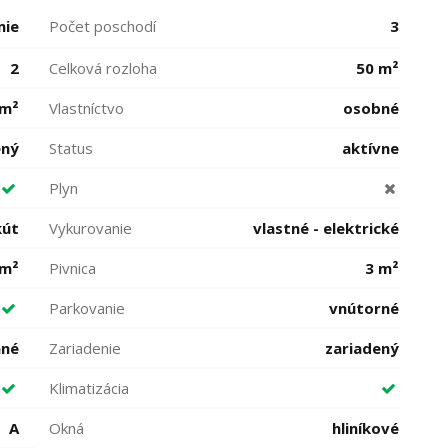
mie
Počet poschodí
3
2
Celková rozloha
50 m²
 m²
Vlastníctvo
osobné
ený
Status
aktívne
Plyn
kút
Vykurovanie
vlastné - elektrické
 m²
Pivnica
3 m²
Parkovanie
vnútorné
ané
Zariadenie
zariadený
Klimatizácia
A
Okná
hliníkové