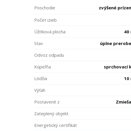
Poschodie
zvýšené príze
Počet izieb
Úžitková plocha
40
Stav
úplne prerob
Odvoz odpadu
Kúpeľňa
sprchovací 
Lódžia
10
Výťah
Postavené z
Zmieš
Zateplený objekt
Energetický certifikát