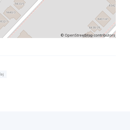
©
OpenStreetMap
contributors
daj