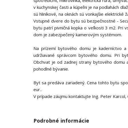
spotrebičmi, mikrovlnka, elektrická rúra, umývač
v kuchynskej časti a kúpeľni je na podlahách dla
sú hliníkové, na oknách sú vonkajšie elektrické
Vstupné dvere do bytu sú bezpečnostné - Secur
bytu patrí pivničná kopka o veľkosti 3 m2. Pri 
dom je zabezpečený kamerovým systémom.
Na prízemí bytového domu je kaderníctvo a 
udržiavané správcom bytového domu. Pri byt
Obchvat je od zadnej strany bytového domu a 
pohodlné bývanie.
Byt sa predáva zariadený. Cena tohto bytu spo
eur..
V prípade záujmu kontaktujte Ing. Peter Karcol,
Podrobné informácie