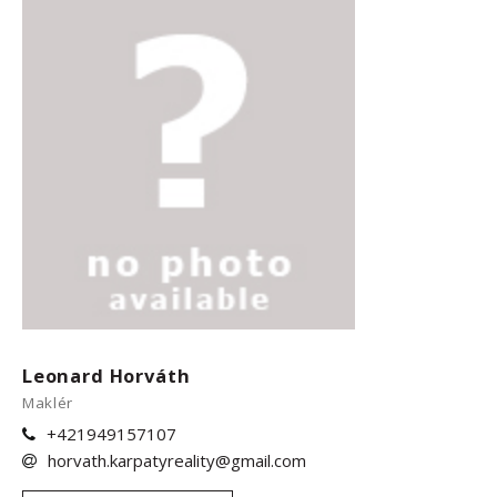
Leonard Horváth
Maklér
+421949157107
horvath.karpatyreality@gmail.com