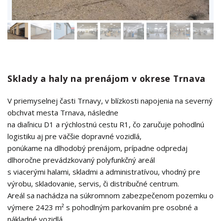
Sklady a haly na prenájom v okrese Trnava
V priemyselnej časti Trnavy, v blízkosti napojenia na severný
obchvat mesta Trnava, následne
na diaľnicu D1 a rýchlostnú cestu R1, čo zaručuje pohodlnú
logistiku aj pre väčšie dopravné vozidlá,
ponúkame na dlhodobý prenájom, prípadne odpredaj
dlhoročne prevádzkovaný polyfunkčný areál
s viacerými halami, skladmi a administratívou, vhodný pre
výrobu, skladovanie, servis, či distribučné centrum.
Areál sa nachádza na súkromnom zabezpečenom pozemku o
výmere 2423 m² s pohodlným parkovaním pre osobné a
nákladné vozidlá.