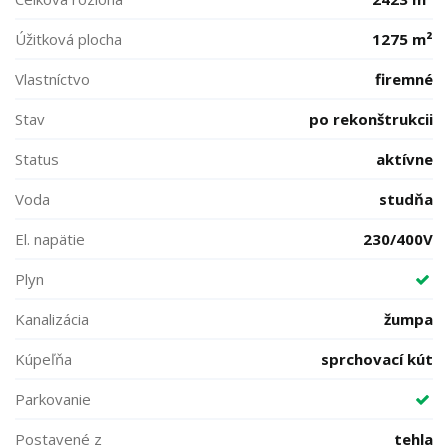
Úžitková plocha
1275 m²
Vlastníctvo
firemné
Stav
po rekonštrukcii
Status
aktívne
Voda
studňa
El. napätie
230/400V
Plyn
Kanalizácia
žumpa
Kúpeľňa
sprchovací kút
Parkovanie
Postavené z
tehla