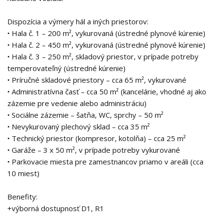
Dispozícia a výmery hál a iných priestorov:
• Hala č. 1 – 200 m², vykurovaná (ústredné plynové kúrenie)
• Hala č. 2 – 450 m², vykurovaná (ústredné plynové kúrenie)
• Hala č. 3 – 250 m², skladový priestor, v prípade potreby
temperovateľný (ústredné kúrenie)
• Príručné skladové priestory – cca 65 m², vykurované
• Administratívna časť – cca 50 m² (kancelárie, vhodné aj ako
zázemie pre vedenie alebo administráciu)
• Sociálne zázemie – šatňa, WC, sprchy – 50 m²
• Nevykurovaný plechový sklad – cca 35 m²
• Technický priestor (kompresor, kotolňa) – cca 25 m²
• Garáže – 3 x 50 m², v prípade potreby vykurované
• Parkovacie miesta pre zamestnancov priamo v areáli (cca
10 miest)
Benefity:
+výborná dostupnosť D1, R1