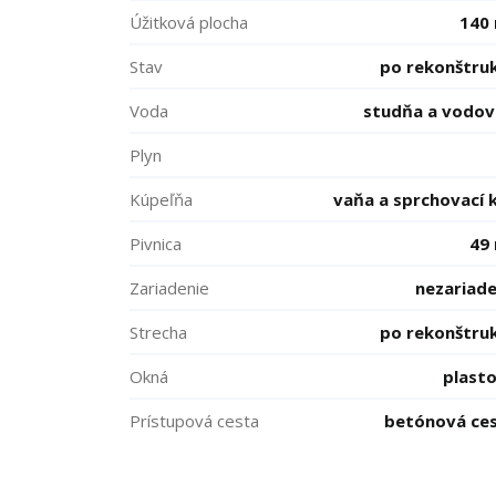
Úžitková plocha
140
Stav
po rekonštruk
Voda
studňa a vodo
Plyn
Kúpeľňa
vaňa a sprchovací 
Pivnica
49
Zariadenie
nezariad
Strecha
po rekonštruk
Okná
plast
Prístupová cesta
betónová ce