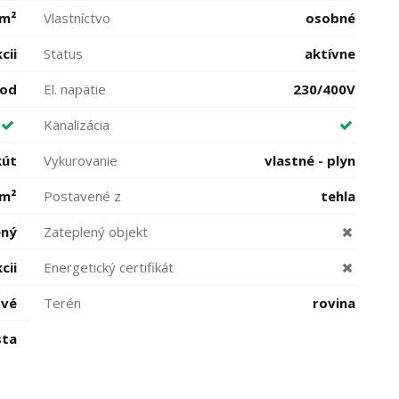
 m²
Vlastníctvo
osobné
cii
Status
aktívne
vod
El. napätie
230/400V
Kanalizácia
kút
Vykurovanie
vlastné - plyn
 m²
Postavené z
tehla
ený
Zateplený objekt
cii
Energetický certifikát
ové
Terén
rovina
sta