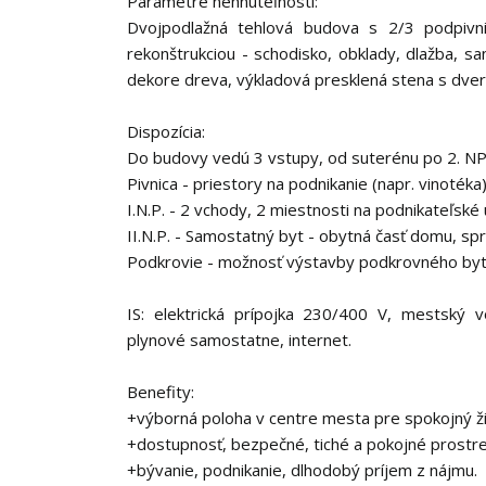
Parametre nehnuteľnosti:
Dvojpodlažná tehlová budova s 2/3 podpivn
rekonštrukciou - schodisko, obklady, dlažba, sa
dekore dreva, výkladová presklená stena s dvera
Dispozícia:
Do budovy vedú 3 vstupy, od suterénu po 2. NP
Pivnica - priestory na podnikanie (napr. vinotéka
I.N.P. - 2 vchody, 2 miestnosti na podnikateľsk
II.N.P. - Samostatný byt - obytná časť domu, spr
Podkrovie - možnosť výstavby podkrovného byt
IS: elektrická prípojka 230/400 V, mestský v
plynové samostatne, internet.
Benefity:
+výborná poloha v centre mesta pre spokojný ži
+dostupnosť, bezpečné, tiché a pokojné prostre
+bývanie, podnikanie, dlhodobý príjem z nájmu.