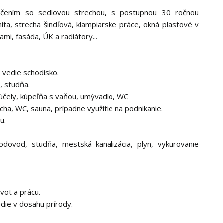
ičením so sedlovou strechou, s postupnou 30 ročnou
nita, strecha šindľová, klampiarske práce, okná plastové v
mi, fasáda, ÚK a radiátory...
 vedie schodisko.
), studňa.
é účely, kúpeľňa s vaňou, umývadlo, WC
cha, WC, sauna, prípadne využitie na podnikanie.
u.
odovod, studňa, mestská kanalizácia, plyn, vykurovanie
vot a prácu.
die v dosahu prírody.