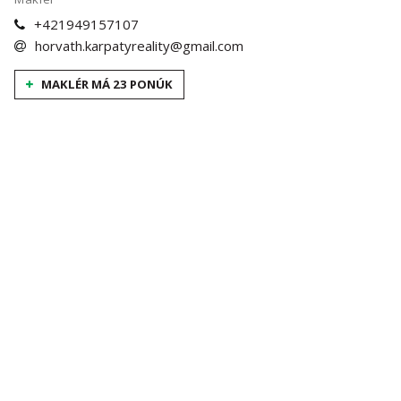
+421949157107
horvath.karpatyreality@gmail.com
MAKLÉR MÁ 23 PONÚK