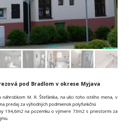
Brezová pod Bradlom v okrese Myjava
áhrobkom M. R. Štefánika, na ulici toho istého mena, v
na predaj za výhodných podmienok polyfunkčnú
chy 194,6m2 na pozemku o výmere 73m2 s priestormi za
jmu.