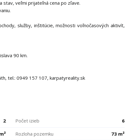
 stav, veľmi prijateľná cena po zľave.
aniu.
ody, služby, inštitúcie, možnosti voľnočasových aktivít,
islava 90 km.
, tel.: 0949 157 107, karpatyreality.sk
2
Počet izieb
6
 m²
Rozloha pozemku
73 m²