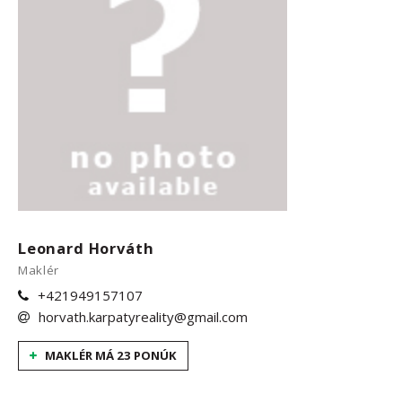
Leonard Horváth
Maklér
+421949157107
horvath.karpatyreality@gmail.com
MAKLÉR MÁ 23 PONÚK