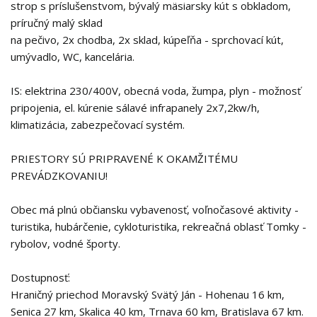
strop s príslušenstvom, bývalý mäsiarsky kút s obkladom,
príručný malý sklad
na pečivo, 2x chodba, 2x sklad, kúpeľňa - sprchovací kút,
umývadlo, WC, kancelária.
IS: elektrina 230/400V, obecná voda, žumpa, plyn - možnosť
pripojenia, el. kúrenie sálavé infrapanely 2x7,2kw/h,
klimatizácia, zabezpečovací systém.
PRIESTORY SÚ PRIPRAVENÉ K OKAMŽITÉMU
PREVÁDZKOVANIU!
Obec má plnú občiansku vybavenosť, voľnočasové aktivity -
turistika, hubárčenie, cykloturistika, rekreačná oblasť Tomky -
rybolov, vodné športy.
Dostupnosť:
Hraničný priechod Moravský Svätý Ján - Hohenau 16 km,
Senica 27 km, Skalica 40 km, Trnava 60 km, Bratislava 67 km.