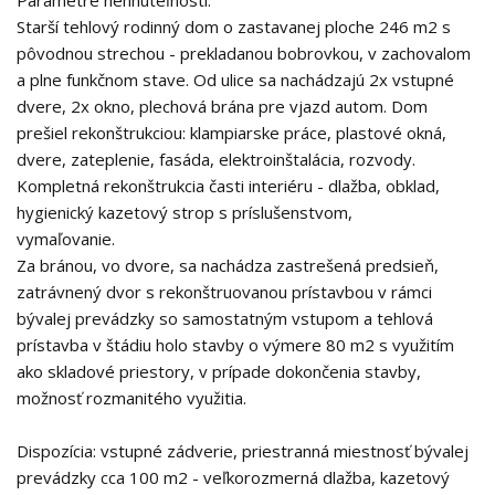
Parametre nehnuteľnosti:
Starší tehlový rodinný dom o zastavanej ploche 246 m2 s
pôvodnou strechou - prekladanou bobrovkou, v zachovalom
a plne funkčnom stave. Od ulice sa nachádzajú 2x vstupné
dvere, 2x okno, plechová brána pre vjazd autom. Dom
prešiel rekonštrukciou: klampiarske práce, plastové okná,
dvere, zateplenie, fasáda, elektroinštalácia, rozvody.
Kompletná rekonštrukcia časti interiéru - dlažba, obklad,
hygienický kazetový strop s príslušenstvom,
vymaľovanie.
Za bránou, vo dvore, sa nachádza zastrešená predsieň,
zatrávnený dvor s rekonštruovanou prístavbou v rámci
bývalej prevádzky so samostatným vstupom a tehlová
prístavba v štádiu holo stavby o výmere 80 m2 s využitím
ako skladové priestory, v prípade dokončenia stavby,
možnosť rozmanitého využitia.
Dispozícia: vstupné zádverie, priestranná miestnosť bývalej
prevádzky cca 100 m2 - veľkorozmerná dlažba, kazetový