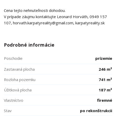
Cena tejto nehnuteľnosti dohodou.
V prípade záujmu kontaktujte Leonard Horváth, 0949 157
107, horvath.karpatyreality@gmail.com, karpatyreality.sk
Podrobné informácie
Poschodie
prízemie
Zastavaná plocha
246 m²
Rozloha pozemku
741 m²
Úžitková plocha
187 m²
Vlastníctvo
firemné
Stav
po rekonštrukcii