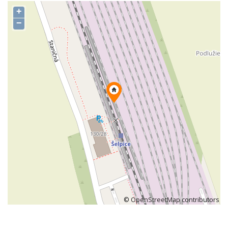
+
−
©
OpenStreetMap
contributors