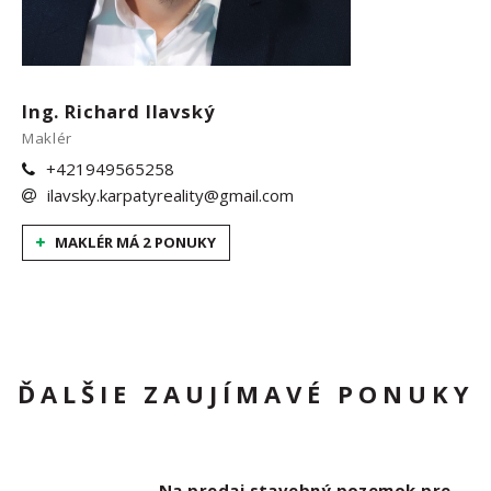
Ing. Richard Ilavský
Maklér
+421949565258
ilavsky.karpatyreality@gmail.com
MAKLÉR MÁ 2 PONUKY
ĎALŠIE ZAUJÍMAVÉ PONUKY
Na predaj stavebný pozemok pre