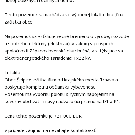
nízkopodlažných rodinných domov.
Tento pozemok sa nachádza vo výbornej lokalite hneď na
začiatku obce.
Na pozemok sa vzťahuje vecné bremeno o výrobe, rozvode
a spotrebe elektriny (elektrizačný zákon) v prospech
spoločnosti Západoslovenská distribučná, a.s. týkajúce sa
elektroenergetického zariadenia: 1x22 kV.
Lokalita:
Obec Šelpice leží iba 6km od krajského mesta Trnava a
poskytuje kompletnú občiansku vybavenosť.
Pozemok má výbornú polohu s rýchlym napojením na
severný obchvat Trnavy nadväzujúci priamo na D1 a R1.
Cena tohto pozemku je 721 000 EUR.
V prípade záujmu ma neváhajte kontaktovať: