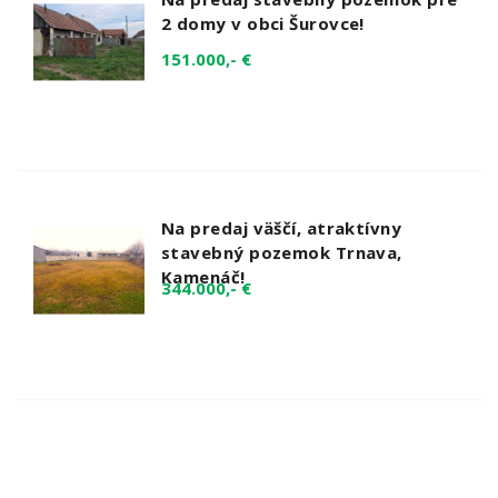
2 domy v obci Šurovce!
151.000,- €
Na predaj väščí, atraktívny
stavebný pozemok Trnava,
Kamenáč!
344.000,- €