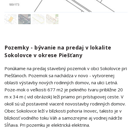
Pozemky - bývanie na predaj v lokalite
Sokolovce v okrese Piešťany
Ponúkame na predaj stavebný pozemok v obci Sokolovce pri
Piešťanoch. Pozemok sa nachádza v novo - vytvorenej
oblasti výstavby nových rodinných domov, na ulici Letná.
Poze-mok o veľkosti 677 m2 je pekného tvaru približne 20
m x 34 m ( vid obrázok) leží priamo pri prístupovej ceste. V
okolí sú už postavené viaceré novostavby rodinných domov.
Obec Sokolovce leží v blízkosti pohoria Inovec, takisto je v
blízkosť vodného toku Váh a samozrejme aj vodnej nádrže
Sĺňava. Pri pozemku je elektrická elektrina.