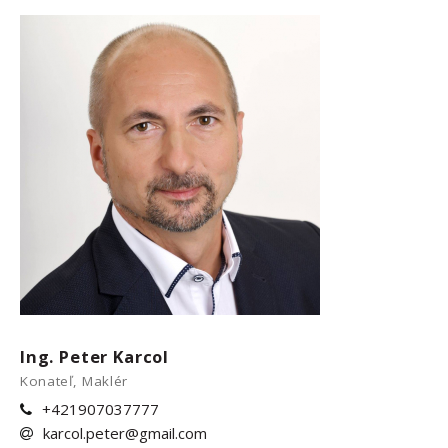
Ing. Peter Karcol
Konateľ, Maklér
+421907037777
karcol.peter@gmail.com