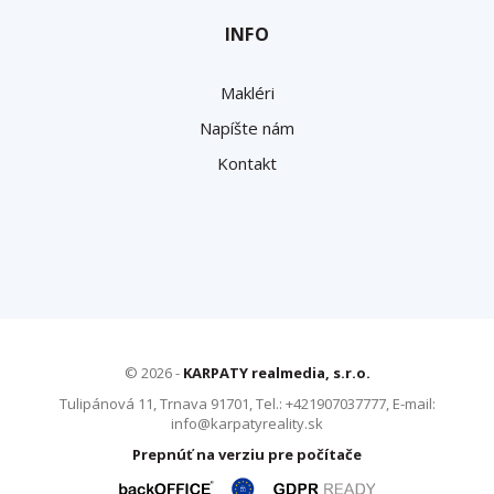
INFO
Makléri
Napíšte nám
Kontakt
© 2026 -
KARPATY realmedia, s.r.o.
Tulipánová 11, Trnava 91701, Tel.: +421907037777, E-mail:
info@karpatyreality.sk
Prepnúť na verziu pre počítače